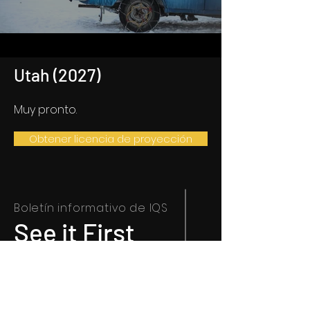
Utah (2027)
Muy pronto.
Obtener licencia de proyección
Boletín informativo
de IQS
See it First
Introduce tu email aquí
*