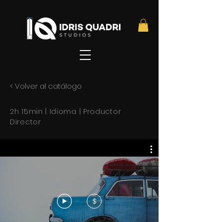
< Volver al catálogo
2h 15min | Idioma | Productor
Director
$