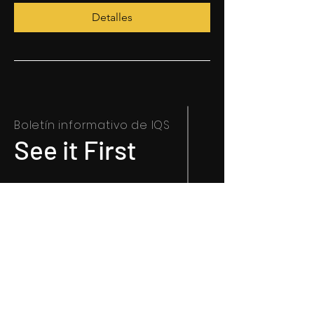
Detalles
Boletín informativo
de IQS
See it First
Introduce tu email aquí
*
Sí, suscríbeme a tu boletín.
SUSCRIBIR